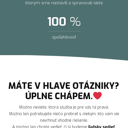
ktorým sme nastavili a spravovali siete
100
%
spoľahlivosť
MÁTE V HLAVE OTÁZNIKY?
ÚPLNE CHÁPEM.
Možno neviete, ktorá služba je pre vás tá pravá.
Možno len potrebujete niečo prebrať s niekým, kto vám vie
navrhnúť vhodné riešenie.
A možno len chcete vedieť, či si budeme
ľudsky sedieť.