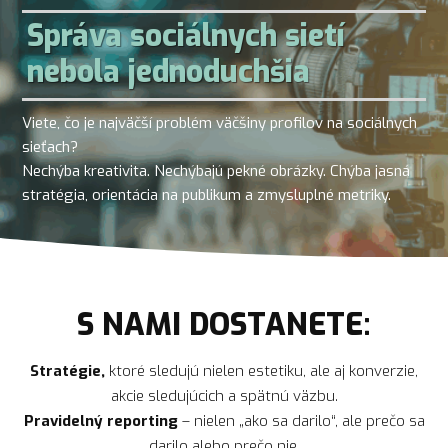
Správa sociálnych sietí
nebola jednoduchšia
Viete, čo je najväčší problém väčšiny profilov na sociálnych
sieťach?
Nechýba kreativita. Nechýbajú pekné obrázky. Chýba jasná
stratégia, orientácia na publikum a zmysluplné metriky.
S NAMI DOSTANETE:
Stratégie,
ktoré sledujú nielen estetiku, ale aj konverzie,
akcie sledujúcich a spätnú väzbu.
Pravidelný reporting
– nielen „ako sa darilo“, ale prečo sa
darilo alebo prečo nie.