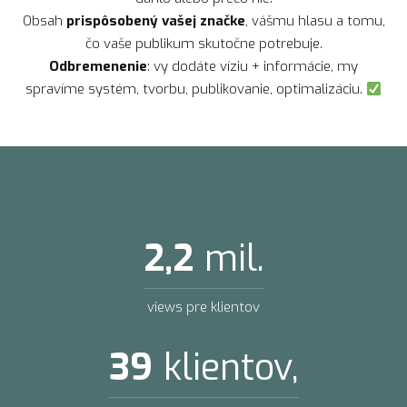
Obsah
prispôsobený vašej značke
, vášmu hlasu a tomu,
čo vaše publikum skutočne potrebuje.
Odbremenenie
: vy dodáte víziu + informácie, my
spravíme systém, tvorbu, publikovanie, optimalizáciu.
2,2
mil.
views pre klientov
39
klientov,