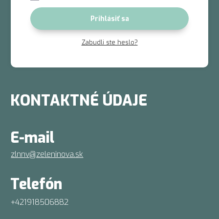
Prihlásiť sa
Zabudli ste heslo?
KONTAKTNÉ ÚDAJE
E-mail
zlnnv@zeleninova.sk
Telefón
+421918506882