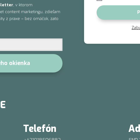
letter
, v ktorom
vet content marketingu, zdieľam
P
lity z praxe – bez omáčok, zato
Zabu
ého okienka
E
Telefón
Ad