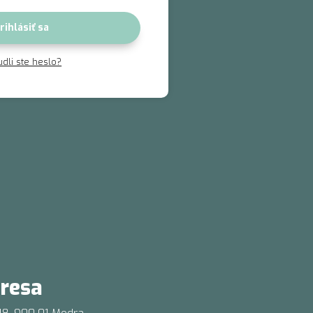
rihlásiť sa
dli ste heslo?
resa