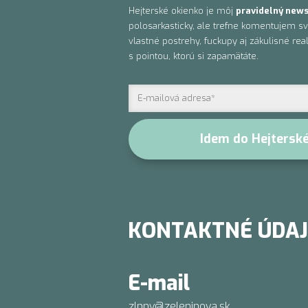
Hejterské okienko je môj
pravidelný news
polosarkasticky, ale trefne komentujem s
vlastné postrehy, fuckupy aj zákulisné rea
s pointou, ktorú si zapamätáte.
Idem do Hejtersk
KONTAKTNÉ ÚDAJ
E-mail
zlnnv@zeleninova.sk