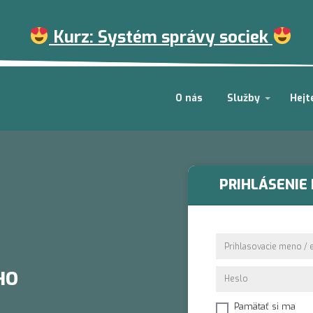
Kurz: Systém správy sociek
O nás
Služby
Hejt
PRIHLÁSENIE 
HO
Pamätať si ma